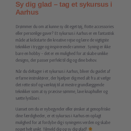
Sy dig glad – tag et sykursus i
Aarhus
Drømmer du om at kunne sy dit eget tøj, flotte accessories
eller personlige gaver? Et sykursus i Aarhus er en fantastisk
måde at kickstarte din kreative rejse og lære de vigtigste
teknikker i trygge og inspirerende rammer. Syning er ikke
bare en hobby – det er en mulighed for at skabe unikke
designs, der passer perfekt til dig og dine behov.
Når du deltager i et sykursus i Aarhus, bliver du guidet af
erfarne instruktører, der hjælper dig med alt fra at vælge
det rette stof og værktøj til at mestre grundlæggende
teknikker som at sy præcise sømme, lave knaphuller og
sætte lynlåse i.
Uanset om du er nybegynder eller ønsker at genopfriske
dine færdigheder, er et sykursus i Aarhus en oplagt
mulighed for at fordybe dig i syningens verden og skabe
noget helt unikt. Tilmeld dig og sy dig glad!