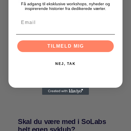
Book nu
Læs mere
Få adgang til eksklusive workshops, nyheder og
inspirerende historier fra dedikerede værter.
TILMELD MIG
NEJ, TAK
Skal du være med i SoLabs
helt egen syklub?