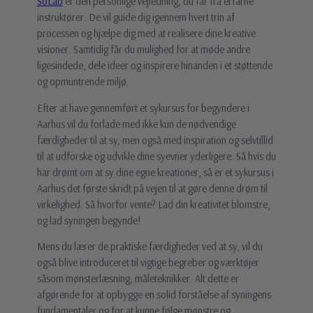
SoLab
er den personlige vejledning, du får fra erfarne
instruktører. De vil guide dig igennem hvert trin af
processen og hjælpe dig med at realisere dine kreative
visioner. Samtidig får du mulighed for at møde andre
ligesindede, dele ideer og inspirere hinanden i et støttende
og opmuntrende miljø.
Efter at have gennemført et sykursus for begyndere i
Aarhus vil du forlade med ikke kun de nødvendige
færdigheder til at sy, men også med inspiration og selvtillid
til at udforske og udvikle dine syevner yderligere. Så hvis du
har drømt om at sy dine egne kreationer, så er et sykursus i
Aarhus det første skridt på vejen til at gøre denne drøm til
virkelighed. Så hvorfor vente? Lad din kreativitet blomstre,
og lad syningen begynde!
Mens du lærer de praktiske færdigheder ved at sy, vil du
også blive introduceret til vigtige begreber og værktøjer
såsom mønsterlæsning, måleteknikker. Alt dette er
afgørende for at opbygge en solid forståelse af syningens
fundamentaler og for at kunne følge mønstre og