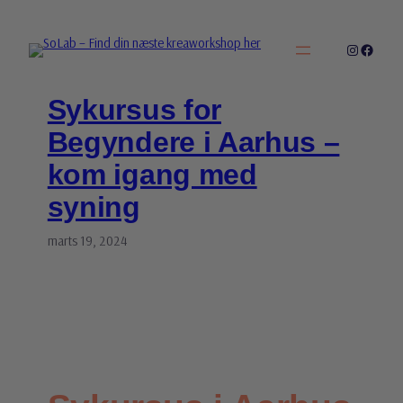
Spring
til
Instagra
Facebo
indhold
Sykursus for
Begyndere i Aarhus –
kom igang med
syning
marts 19, 2024