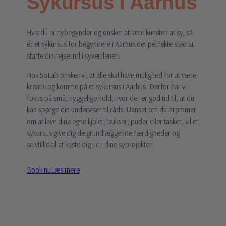
Sykursus i Aarhus
Hvis du er nybegynder og ønsker at lære kunsten at sy, så
er et sykursus for begyndere i Aarhus det perfekte sted at
starte din rejse ind i syverdenen.
Hos SoLab ønsker vi, at alle skal have mulighed for at være
kreativ og komme på et sykursus i Aarhus. Derfor har vi
fokus på små, hyggelige hold, hvor der er god tid til, at du
kan spørge din underviser til råds. Uanset om du drømmer
om at lave dine egne kjoler, bukser, puder eller tasker, vil et
sykursus give dig de grundlæggende færdigheder og
selvtillid til at kaste dig ud i dine syprojekter.
Book nu
Læs mere