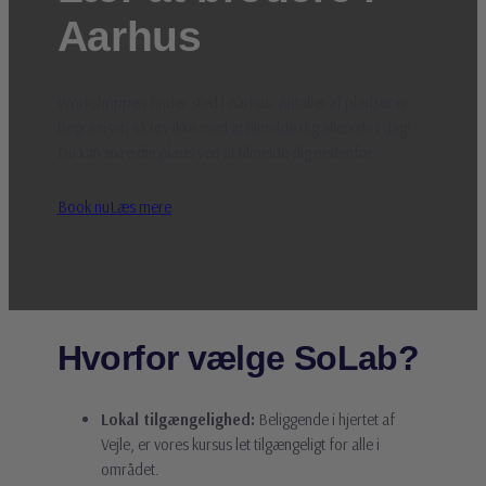
Aarhus
Workshoppen finder sted i Aarhus. Antallet af pladser er
begrænset, så tøv ikke med at tilmelde dig allerede i dag!
Du kan sikre din plads ved at tilmelde dig nedenfor:
Book nu
Læs mere
Hvorfor vælge SoLab?
Lokal tilgængelighed:
Beliggende i hjertet af
Vejle, er vores kursus let tilgængeligt for alle i
området.